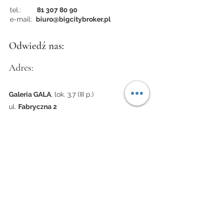
tel.:
81 307 80 90
e-mail:
biuro@bigcitybroker.pl
Odwiedź nas:
Adres:
Galeria GALA
, lok. 3.7 (III p.)
ul.
Fabryczna 2
Lublin
Polska
Godziny otwarcia:
Poniedziałek - piątek
9:00 – 17:00
Znajdź nas w mediach społecznościowych: