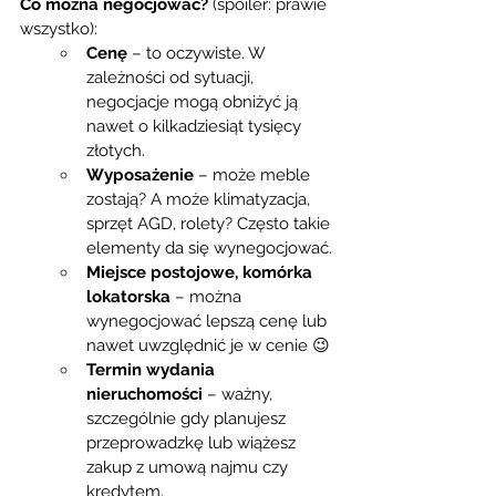
Co można negocjować?
 (spoiler: prawie 
wszystko):
Cenę
 – to oczywiste. W 
zależności od sytuacji, 
negocjacje mogą obniżyć ją 
nawet o kilkadziesiąt tysięcy 
złotych.
Wyposażenie
 – może meble 
zostają? A może klimatyzacja, 
sprzęt AGD, rolety? Często takie 
elementy da się wynegocjować.
Miejsce postojowe, komórka 
lokatorska
 – można 
wynegocjować lepszą cenę lub 
nawet uwzględnić je w cenie 😉
Termin wydania 
nieruchomości
 – ważny, 
szczególnie gdy planujesz 
przeprowadzkę lub wiążesz 
zakup z umową najmu czy 
kredytem.