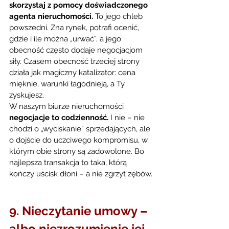
skorzystaj z pomocy doświadczonego 
agenta nieruchomości.
 To jego chleb 
powszedni. Zna rynek, potrafi ocenić, 
gdzie i ile można „urwać”, a jego 
obecność często dodaje negocjacjom 
siły. Czasem obecność trzeciej strony 
działa jak magiczny katalizator: cena 
mięknie, warunki łagodnieją, a Ty 
zyskujesz.
W naszym biurze nieruchomości 
negocjacje to codzienność.
 I nie – nie 
chodzi o „wyciskanie” sprzedających, ale 
o dojście do uczciwego kompromisu, w 
którym obie strony są zadowolone. Bo 
najlepsza transakcja to taka, którą 
kończy uścisk dłoni – a nie zgrzyt zębów.
9. Nieczytanie umowy – 
albo niezrozumienie jej 