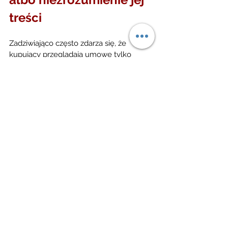
treści
Zadziwiająco często zdarza się, że 
kupujący przeglądają umowę tylko 
pobieżnie, z zaufaniem w oczach i 
przekonaniem, że 
„wszystko tam jest 
standardowe”
. Tyle że
 „standardowa 
umowa” to mit
. Każdy zapis ma 
znaczenie – a niektóre potrafią być jak 
tykająca bomba.
Typowe pułapki w umowach:
Nieprecyzyjne terminy
 – np. 
„wydanie lokalu niezwłocznie 
po zapłacie ceny”. A co to 
znaczy w praktyce? 3 dni? 30? 
Rok?
Brak kar umownych dla 
sprzedającego
 – a dla 