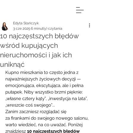
Edyta Stańczyk
3 cze 2025
6 minut(y) czytania
10 najczęstszych błędów
wśród kupujących
nieruchomości i jak ich
uniknąć
Kupno mieszkania to często jedna z 
najważniejszych życiowych decyzji — 
emocjonująca, ekscytująca, ale i pełna 
pułapek. Niby wszystko brzmi pięknie: 
„własne cztery kąty”, „inwestycja na lata”, 
„wreszcie coś swojego”...
Zanim zaczniesz rozglądać się 
za firankami do swojego nowego salonu, 
warto wiedzieć, na co uważać. Poniżej 
znajdziesz 
10 najczęstszych błędów 