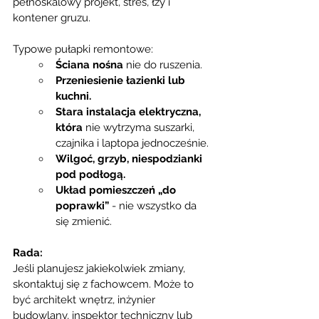
pełnoskalowy projekt, stres, łzy i 
kontener gruzu.
Typowe pułapki remontowe:
Ściana nośna
 nie do ruszenia.
Przeniesienie łazienki lub 
kuchni.
Stara instalacja elektryczna, 
która
 nie wytrzyma suszarki, 
czajnika i laptopa jednocześnie.
Wilgoć, grzyb, niespodzianki 
pod podłogą.
Układ pomieszczeń „do 
poprawki”
 - nie wszystko da 
się zmienić.
Rada:
Jeśli planujesz jakiekolwiek zmiany, 
skontaktuj się z fachowcem. Może to 
być architekt wnętrz, inżynier 
budowlany, inspektor techniczny lub 