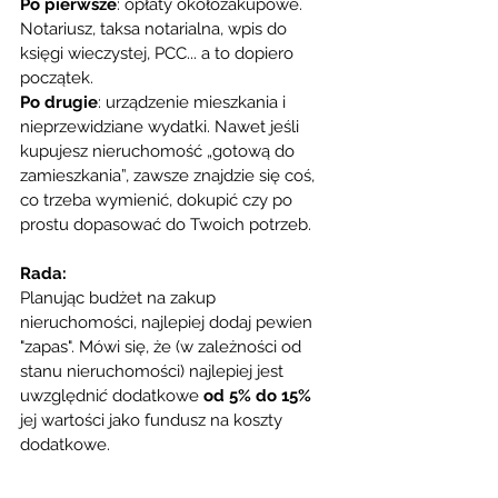
Po pierwsze
: opłaty okołozakupowe. 
Notariusz, taksa notarialna, wpis do 
księgi wieczystej, PCC... a to dopiero 
początek.
Po drugie
: urządzenie mieszkania i 
nieprzewidziane wydatki. Nawet jeśli 
kupujesz nieruchomość „gotową do 
zamieszkania”, zawsze znajdzie się coś, 
co trzeba wymienić, dokupić czy po 
prostu dopasować do Twoich potrzeb.
Rada:
Planując budżet na zakup 
nieruchomości, najlepiej dodaj pewien 
"zapas". Mówi się, że (w zależności od 
stanu nieruchomości) najlepiej jest 
uwzględni
ć 
dodatkowe 
od 5% do 15% 
jej wartości jako fundusz na koszty 
dodatkowe.