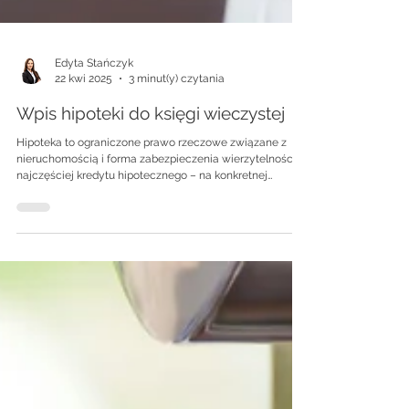
Edyta Stańczyk
22 kwi 2025
3 minut(y) czytania
Wpis hipoteki do księgi wieczystej
Hipoteka to ograniczone prawo rzeczowe związane z
nieruchomością i forma zabezpieczenia wierzytelności –
najczęściej kredytu hipotecznego – na konkretnej
nieruchomości. Oznacza to, że jeśli kredytobiorca
przestanie spłacać zobowiązanie, bank ma prawo
dochodzić swoich roszczeń z nieruchomości. Co więcej,
po ustanowieniu hipoteki właściciel nie może sprzedać
nieruchomości bez uregulowania zobowiązań wobec
banku.