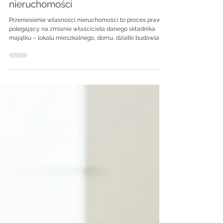
Edyta Stańczyk
15 kwi 2025
5 minut(y) czytania
Przeniesienie prawa własności
nieruchomości
Przeniesienie własności nieruchomości to proces prawny
polegający na zmianie właściciela danego składnika
majątku – lokalu mieszkalnego, domu, działki budowlanej
lub rolnej itp. Jest to czynność, która może mieć
charakter odpłatny (np. sprzedaż) lub nieodpłatny (np.
darowizna). W praktyce oznacza to, że nowy właściciel
uzyskuje pełne prawo do nieruchomości – może nią
rozporządzać, korzystać z niej, czerpać z niej pożytki lub
sprzedać ją dalej.