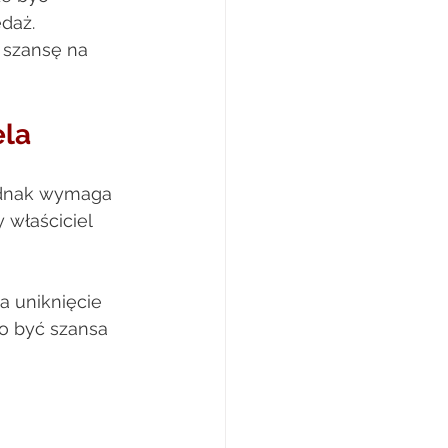
daż. 
 szansę na 
la  
jednak wymaga 
 właściciel 
a uniknięcie 
o być szansa 