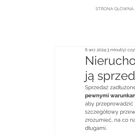
STRONA GŁÓWNA
6 wrz 2024
3 minut(y) czy
Nieruch
ją sprze
Sprzedaż zadłużon
pewnymi warunka
aby przeprowadzić 
szczegółowy przew
zrozumieć, na co n
długami. 