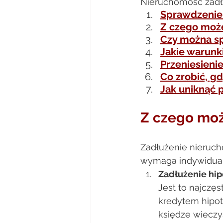
Nieruchomość zadł
Sprawdzenie 
Z czego może
Czy można s
Jakie warunk
Przeniesieni
Co zrobić, gd
Jak uniknąć 
Z czego moż
Zadłużenie nieruch
wymaga indywidualn
Zadłużenie hip
Jest to najczę
kredytem hipote
księdze wieczy