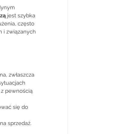
dynym 
czą
 jest szybka 
użenia, często 
 i związanych 
na, zwłaszcza 
sytuacjach 
 z pewnością 
tować się do 
na sprzedaż. 