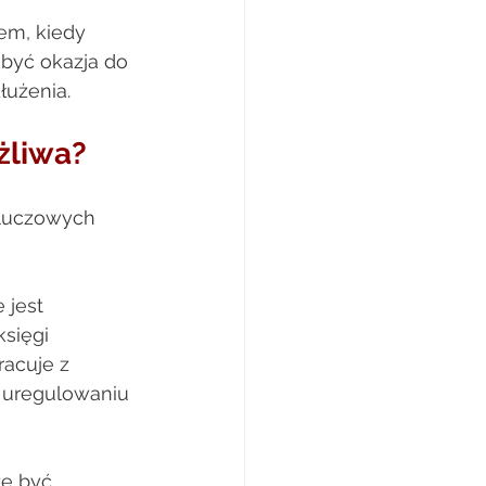
em, kiedy 
 być okazja do 
łużenia. 
liwa?  
kluczowych 
 jest 
sięgi 
racuje z 
 uregulowaniu 
e być 