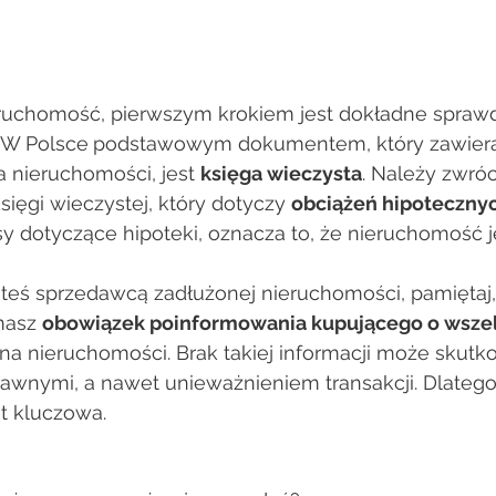
eruchomość, pierwszym krokiem jest dokładne sprawd
. W Polsce
podstawowym dokumentem, który zawiera 
 nieruchomości, jest 
księga wieczysta
. Należy zwró
księgi wieczystej, który dotyczy 
obciążeń hipoteczny
sy dotyczące hipoteki, oznacza to, że nieruchomość j
steś sprzedawcą zadłużonej nieruchomości, pamiętaj,
masz 
obowiązek poinformowania kupującego o wszel
 na nieruchomości. Brak takiej informacji może skutk
wnymi, a nawet unieważnieniem transakcji. Dlatego
t kluczowa. 