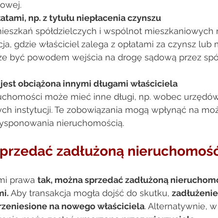
sowej. 
atami, np. z tytułu niepłacenia czynszu
ieszkań spółdzielczych i wspólnot mieszkaniowych
ja, gdzie właściciel zalega z opłatami za czynsz lub 
e być powodem wejścia na drogę sądową przez spółd
est obciążona innymi długami właściciela
ruchomości może mieć inne długi, np. wobec urzędó
ych instytucji. Te zobowiązania mogą wpłynąć na moż
sponowania nieruchomością. 
przedać zadłużoną nieruchomość
mi prawa 
tak, można sprzedać zadłużoną nieruchom
i. 
Aby transakcja mogła dojść do skutku, 
zadłużenie
rzeniesione na nowego właściciela
. Alternatywnie, w