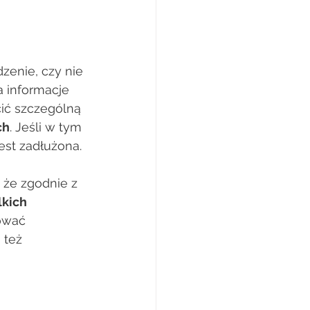
zenie, czy nie 
informacje 
cić szczególną 
ch
. Jeśli w tym 
est zadłużona. 
 że zgodnie z 
kich 
ować 
 też 