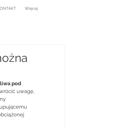
KONTAKT
Więcej
można
żliwa pod 
zwrócić uwagę, 
my 
kupującemu 
bciążonej 