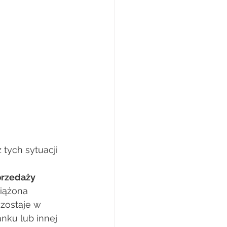
tych sytuacji 
przedaży
iążona 
zostaje w 
ku lub innej 