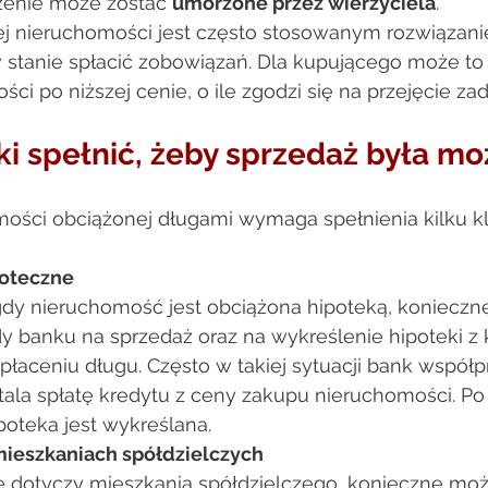
żenie może zostać 
umorzone przez wierzyciela
. 
j nieruchomości jest często stosowanym rozwiązani
 w stanie spłacić zobowiązań. Dla kupującego może to
ci po niższej cenie, o ile zgodzi się na przejęcie zad
i spełnić, żeby sprzedaż była moż
ości obciążonej długami wymaga spełnienia kilku 
poteczne
dy nieruchomość jest obciążona hipoteką, konieczne
y banku na sprzedaż oraz na wykreślenie hipoteki z k
płaceniu długu. Często w takiej sytuacji bank współp
tala spłatę kredytu z ceny zakupu nieruchomości. Po
oteka jest wykreślana. 
mieszkaniach spółdzielczych
ie dotyczy mieszkania spółdzielczego, konieczne moż