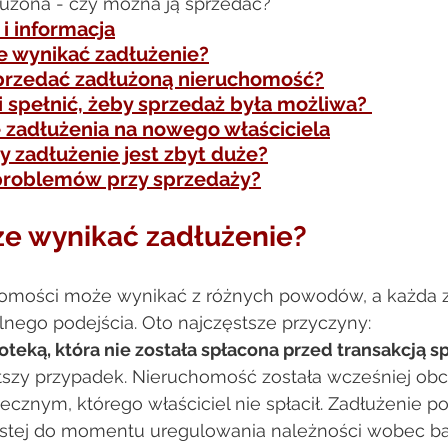
użona - czy można ją sprzedać?
i informacja
 wynikać zadłużenie?
przedać zadłużoną nieruchomość?
i spełnić, żeby sprzedaż była możliwa? 
e zadłużenia na nowego właściciela
y zadłużenie jest zbyt duże?
problemów przy sprzedaży?
e wynikać zadłużenie?  
omości może wynikać z różnych powodów, a każda z 
ego podejścia. Oto najczęstsze przyczyny: 
oteką, która nie została spłacona przed transakcją s
stszy przypadek. Nieruchomość została wcześniej obc
cznym, którego właściciel nie spłacił. Zadłużenie po
stej do momentu uregulowania należności wobec ban