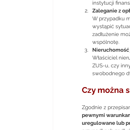
instytucji finan
Zaleganie z opł
W przypadku m
wystąpić sytuac
zadłużenie moż
wspólnotę. 
Nieruchomość j
Właściciel nie
ZUS-u, czy inn
swobodnego dy
Czy można s
Zgodnie z przepisa
pewnymi warunkam
uregulowane lub p