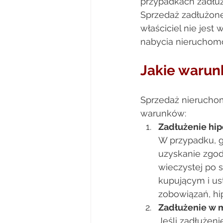
przypadkach zadłu
Sprzedaż zadłużone
właściciel nie jest
nabycia nieruchomoś
Jakie warunk
Sprzedaż nieruchom
warunków: 
Zadłużenie hi
W przypadku, g
uzyskanie zgod
wieczystej po s
kupującym i us
zobowiązań, hip
Zadłużenie w 
Jeśli zadłużen