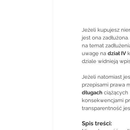
Jeżeli kupujesz ni
jest ona zadłużona
na temat zadłużenia
uwagę na 
dział IV
 
dziale widnieją wpi
Jeżeli natomiast je
przepisami prawa 
długach
 ciążących
konsekwencjami pra
transparentność jes
Spis treści: