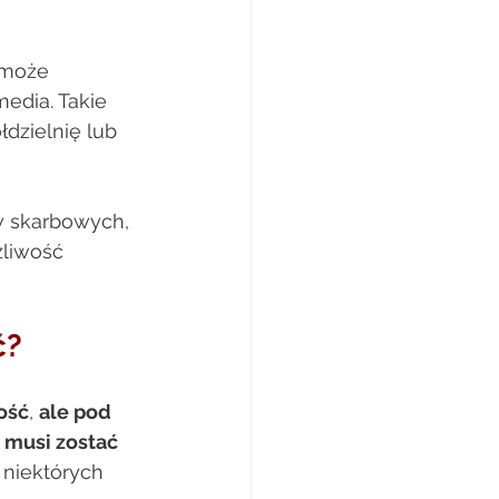
 może 
media. Takie 
zielnię lub 
w skarbowych, 
liwość 
?  
ość
, 
ale pod 
 musi zostać 
 niektórych 