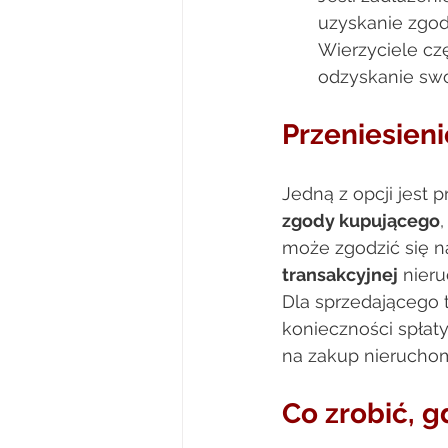
uzyskanie zgody
Wierzyciele cz
odzyskanie swo
Przeniesieni
Jedną z opcji jest 
zgody kupującego
może zgodzić się n
transakcyjnej
 nier
Dla sprzedającego t
konieczności spłat
na zakup nieruchomo
Co zrobić, g