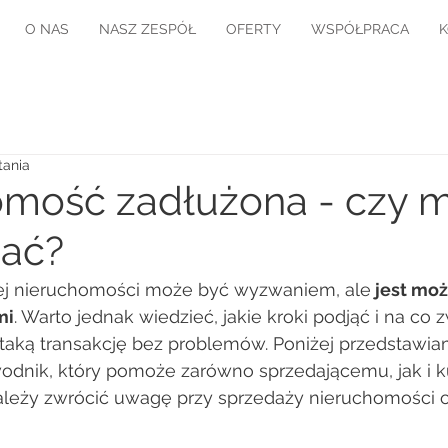
O NAS
NASZ ZESPÓŁ
OFERTY
WSPÓŁPRACA
tania
omość zadłużona - czy 
dać?
ej nieruchomości może być wyzwaniem, ale
 jest mo
mi
. Warto jednak wiedzieć, jakie kroki podjąć i na co 
taką transakcję bez problemów. Poniżej przedstawia
odnik, który pomoże zarówno sprzedającemu, jak i 
ależy zwrócić uwagę przy sprzedaży nieruchomości o