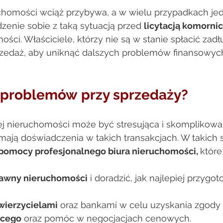
chomości wciąż przybywa, a w wielu przypadkach je
enie sobie z taką sytuacją przed 
licytacją komorni
ści. Właściciele, którzy nie są w stanie spłacić zadł
rzedaż, aby uniknąć dalszych problemów finansowych
 problemów przy sprzedaży?  
j nieruchomości może być stresująca i skomplikowa
 mają doświadczenia w takich transakcjach. W takich 
pomocy profesjonalnego biura nieruchomości, 
które
rawny nieruchomości
 i doradzić, jak najlepiej przygo
wierzycielami
 oraz bankami w celu uzyskania zgody 
ącego
 oraz pomóc w negocjacjach cenowych. 