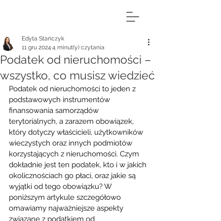
Edyta Stańczyk
11 gru 2024
4 minut(y) czytania
Podatek od nieruchomości –
wszystko, co musisz wiedzieć
Podatek od nieruchomości to jeden z 
podstawowych instrumentów 
finansowania samorządów 
terytorialnych, a zarazem obowiązek, 
który dotyczy właścicieli, użytkowników 
wieczystych oraz innych podmiotów 
korzystających z nieruchomości. Czym 
dokładnie jest ten podatek, kto i w jakich 
okolicznościach go płaci, oraz jakie są 
wyjątki od tego obowiązku? W 
poniższym artykule szczegółowo 
omawiamy najważniejsze aspekty 
związane z podatkiem od 