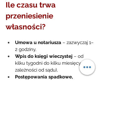
Ile czasu trwa 
przeniesienie 
własności?
Umowa u notariusza
 – zazwyczaj 1–
2 godziny,
Wpis do księgi wieczystej
 – od 
kilku tygodni do kilku miesięcy (w 
zależności od sądu),
Postępowania spadkowe, 
zasiedzenie
 – mogą trwać od kilku 
miesięcy do kilku lat. 
Rodzaje umów 
przenoszących 
własność