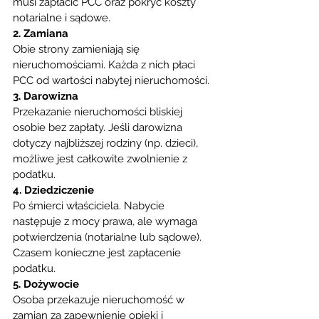
musi zapłacić PCC oraz pokryć koszty 
notarialne i sądowe.
2. Zamiana
Obie strony zamieniają się 
nieruchomościami. Każda z nich płaci 
PCC od wartości nabytej nieruchomości.
3. Darowizna
Przekazanie nieruchomości bliskiej 
osobie bez zapłaty. Jeśli darowizna 
dotyczy najbliższej rodziny (np. dzieci), 
możliwe jest całkowite zwolnienie z 
podatku.
4. Dziedziczenie
Po śmierci właściciela. Nabycie 
następuje z mocy prawa, ale wymaga 
potwierdzenia (notarialne lub sądowe). 
Czasem konieczne jest zapłacenie 
podatku.
5. Dożywocie
Osoba przekazuje nieruchomość w 
zamian za zapewnienie opieki i 